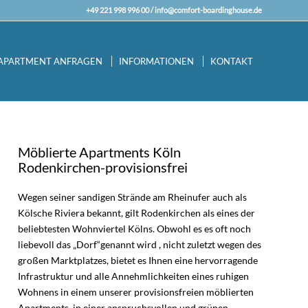
+49 221 998 996 00 /
info@comfort-boardinghouse.de
APARTMENT ANFRAGEN
INFORMATIONEN
KONTAKT
Möblierte Apartments Köln
Rodenkirchen-provisionsfrei
Wegen seiner sandigen Strände am Rheinufer auch als
Kölsche Riviera bekannt, gilt Rodenkirchen als eines der
beliebtesten Wohnviertel Kölns. Obwohl es es oft noch
liebevoll das „Dorf“genannt wird , nicht zuletzt wegen des
großen Marktplatzes, bietet es Ihnen eine hervorragende
Infrastruktur und alle Annehmlichkeiten eines ruhigen
Wohnens in einem unserer provisionsfreien möblierten
Apartments in einer anspruchsvollen und grünen