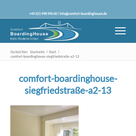
+49 221 998 996 00 /
info@comfort-boardinghouse.de
Du bist hier:
Startseite
/
Start
/
comfort-boardinghouse-siegfriedstraße-a2-13
comfort-boardinghouse-
siegfriedstraße-a2-13