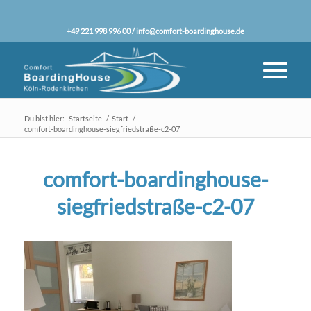
+49 221 998 996 00 /
info@comfort-boardinghouse.de
Du bist hier:
Startseite
/
Start
/
comfort-boardinghouse-siegfriedstraße-c2-07
comfort-boardinghouse-
siegfriedstraße-c2-07