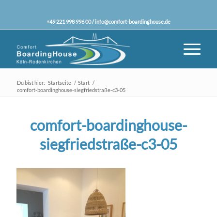
+49 221 998 996 00 /
info@comfort-boardinghouse.de
Du bist hier:
Startseite
/
Start
/
comfort-boardinghouse-siegfriedstraße-c3-05
comfort-boardinghouse-
siegfriedstraße-c3-05