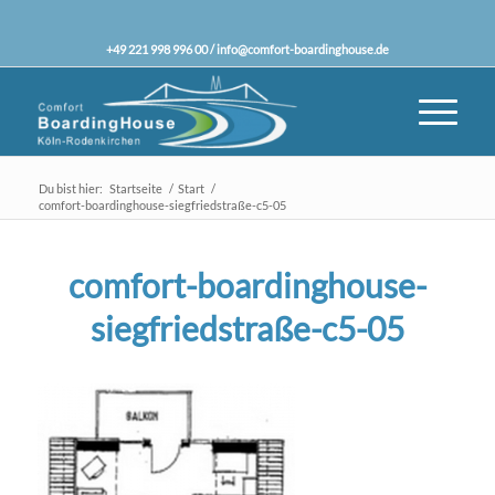
+49 221 998 996 00 /
info@comfort-boardinghouse.de
Du bist hier:
Startseite
/
Start
/
comfort-boardinghouse-siegfriedstraße-c5-05
comfort-boardinghouse-
siegfriedstraße-c5-05