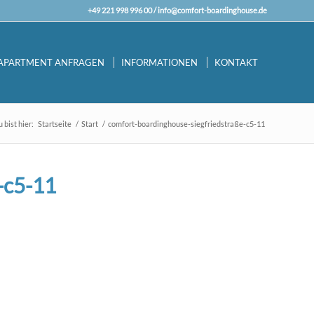
+49 221 998 996 00 /
info@comfort-boardinghouse.de
APARTMENT ANFRAGEN
INFORMATIONEN
KONTAKT
 bist hier:
Startseite
/
Start
/
comfort-boardinghouse-siegfriedstraße-c5-11
-c5-11