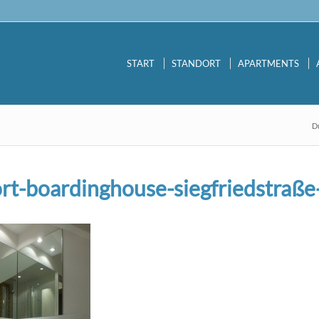
START
STANDORT
APARTMENTS
Du
rt-boardinghouse-siegfriedstraße