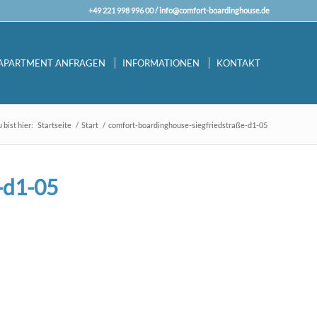
+49 221 998 996 00 /
info@comfort-boardinghouse.de
APARTMENT ANFRAGEN
INFORMATIONEN
KONTAKT
 bist hier:
Startseite
/
Start
/
comfort-boardinghouse-siegfriedstraße-d1-05
-d1-05