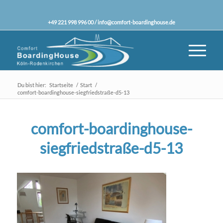
+49 221 998 996 00 /
info@comfort-boardinghouse.de
Du bist hier:
Startseite
/
Start
/
comfort-boardinghouse-siegfriedstraße-d5-13
comfort-boardinghouse-
siegfriedstraße-d5-13