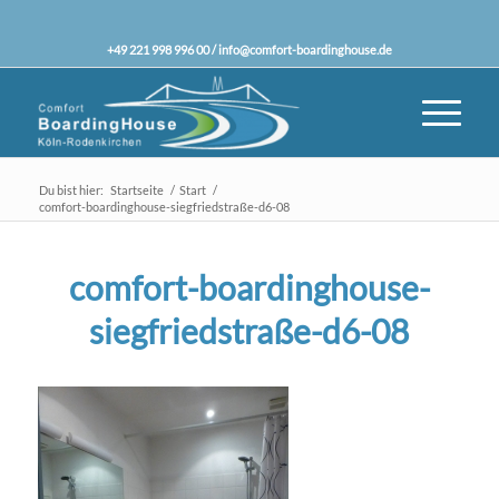
+49 221 998 996 00 /
info@comfort-boardinghouse.de
Du bist hier:
Startseite
/
Start
/
comfort-boardinghouse-siegfriedstraße-d6-08
comfort-boardinghouse-
siegfriedstraße-d6-08