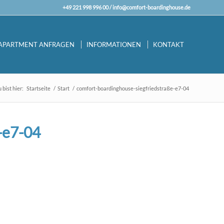
+49 221 998 996 00 /
info@comfort-boardinghouse.de
APARTMENT ANFRAGEN
INFORMATIONEN
KONTAKT
 bist hier:
Startseite
/
Start
/
comfort-boardinghouse-siegfriedstraße-e7-04
-e7-04