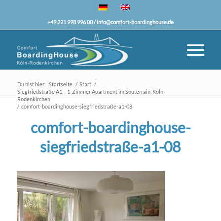
+49 221 998 996 00 /
info@comfort-boardinghouse.de
Du bist hier:
Startseite
/
Start
/
Siegfriedstraße A1 – 1-Zimmer Apartment im Souterrain, Köln-
Rodenkirchen
/
comfort-boardinghouse-siegfriedstraße-a1-08
comfort-boardinghouse-
siegfriedstraße-a1-08