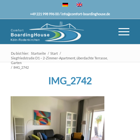
+49 221 998 996 00 /
info@comfort-boardinghouse.de
Du bist hier:
Startseite
/
Start
/
Siegfriedstraße D1 – 2-Zimmer-Apartment, überdachte Terrasse,
Garten
/
IMG_2742
IMG_2742