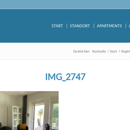
START
STANDORT
APARTMENTS
Du bist hier:
Startseite
/
Start
/
Siegfr
IMG_2747