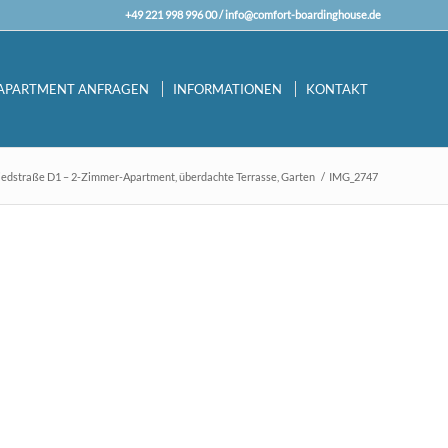
+49 221 998 996 00 /
info@comfort-boardinghouse.de
APARTMENT ANFRAGEN
INFORMATIONEN
KONTAKT
iedstraße D1 – 2-Zimmer-Apartment, überdachte Terrasse, Garten
/
IMG_2747